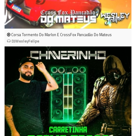
Corsa Tormento Do Marlon E CrossFox Pancadão Do Mateus
DJWesleyFelipe