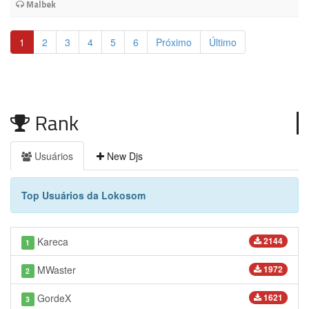
Malbek
1
2
3
4
5
6
Próximo
Último
Rank
Usuários
New Djs
Top Usuários da Lokosom
Kareca
2144
1
MWaster
1972
2
GordeX
1621
3