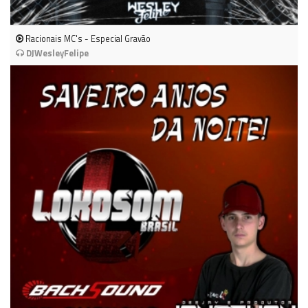
Racionais MC's - Especial Gravão
DJWesleyFelipe