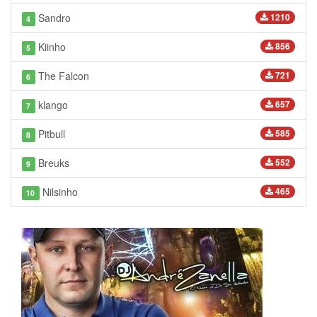
Sandro
1210
4
Kiinho
856
5
The Falcon
721
6
klango
657
7
Pitbull
585
8
Breuks
552
9
Nilsinho
465
10