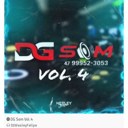
DG Som Vol. 4
DJWesleyFelipe