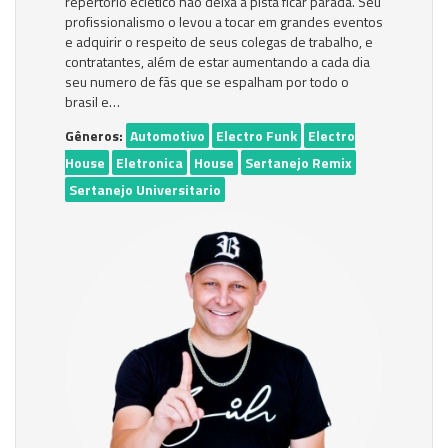
repertório eclético não deixa a pista ficar parada. Seu
profissionalismo o levou a tocar em grandes eventos
e adquirir o respeito de seus colegas de trabalho, e
contratantes, além de estar aumentando a cada dia
seu numero de fãs que se espalham por todo o
brasil e…
Gêneros:
Automotivo
Electro Funk
Electro
House
Eletronica
House
Sertanejo Remix
Sertanejo Universitario