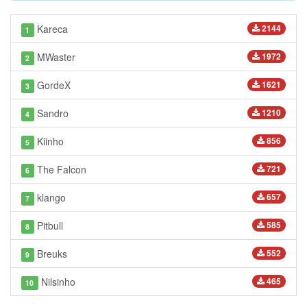
Kareca
2144
1
MWaster
1972
2
GordeX
1621
3
Sandro
1210
4
Kiinho
856
5
The Falcon
721
6
klango
657
7
Pitbull
585
8
Breuks
552
9
Nilsinho
465
10