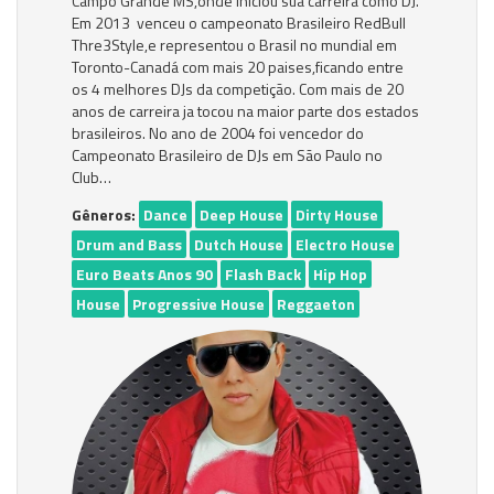
Campo Grande MS,onde iniciou sua carreira como DJ.
Em 2013 venceu o campeonato Brasileiro RedBull
Thre3Style,e representou o Brasil no mundial em
Toronto-Canadá com mais 20 paises,ficando entre
os 4 melhores DJs da competição. Com mais de 20
anos de carreira ja tocou na maior parte dos estados
brasileiros. No ano de 2004 foi vencedor do
Campeonato Brasileiro de DJs em São Paulo no
Club…
Gêneros:
Dance
Deep House
Dirty House
Drum and Bass
Dutch House
Electro House
Euro Beats Anos 90
Flash Back
Hip Hop
House
Progressive House
Reggaeton