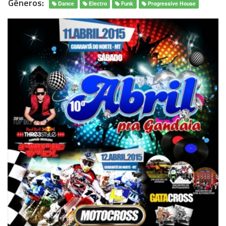
Gêneros:
Dance
Electro
Funk
Progressive House