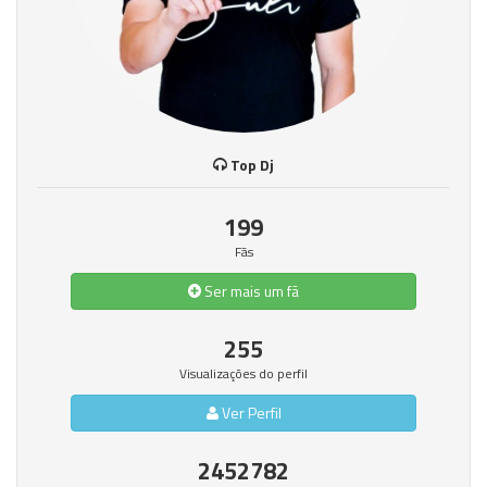
Top Dj
199
Fãs
Ser mais um fã
255
Visualizações do perfil
Ver Perfil
2452782