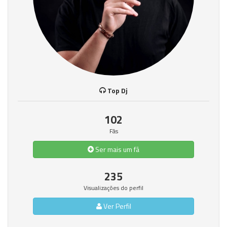
Top Dj
102
Fãs
Ser mais um fã
235
Visualizações do perfil
Ver Perfil