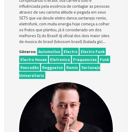
conquistando o Brasil, sua carreira solo é
influênciada pela essência de contagiar as pessoas
atravez de seu carisma atitude e pegada em seus
SETS que vai desde eletro dance,sertanejo remix,
eletrofunk, com muita energia hoje começa a colher
os frutos que plantou, já é considerado um dos
melhores Dj do Brasil! dj oficial dos dois maior sites
de musica do brasil (lokosom brasil) (balada g4)…
Gêneros:
Automotivo
Electro
Electro Funk
Electro House
Eletronica
Frequencias
Funk
Pancadão
Reggaeton
Remix
Sertanejo
Universitario