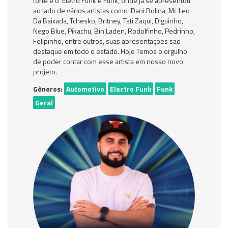
forte é o Eletro Funk e Funk, onde já se apresentou
ao lado de vários artistas como :Dani Bolina, Mc Leo
Da Baixada, Tchesko, Britney, Tati Zaqui, Diguinho,
Nego Blue, Pikachu, Bin Laden, Rodolfinho, Pedrinho,
Felipinho, entre outros, suas apresentações são
destaque em todo o estado. Hoje Temos o orgulho
de poder contar com esse artista em nosso novo
projeto.
Gêneros:
Automotivo
Electro Funk
Funk
Geral