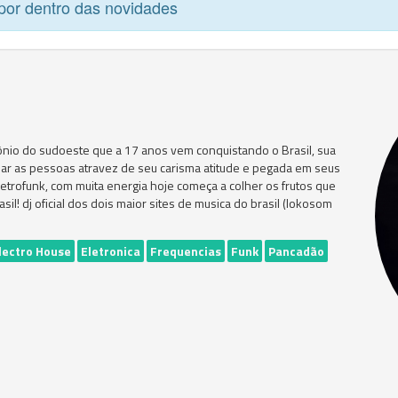
por dentro das novidades
nio do sudoeste que a 17 anos vem conquistando o Brasil, sua
giar as pessoas atravez de seu carisma atitude e pegada em seus
etrofunk, com muita energia hoje começa a colher os frutos que
il! dj oficial dos dois maior sites de musica do brasil (lokosom
lectro House
Eletronica
Frequencias
Funk
Pancadão