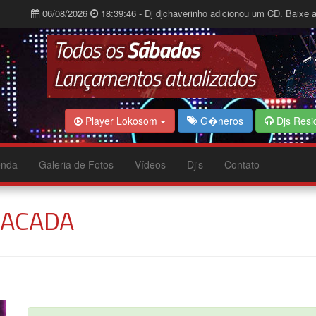
06/08/2026
18:39:46 - Dj djchaverinho adicionou um CD. Baixe a
Player Lokosom
G�neros
Djs Resi
nda
Galeria de Fotos
Vídeos
Dj's
Contato
FACADA