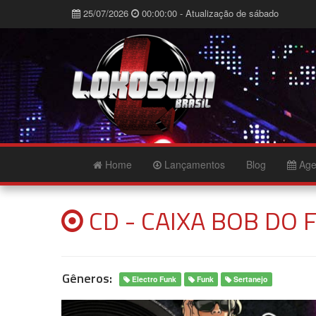
25/07/2026
00:00:00 - Atualização de sábado
Home
Lançamentos
Blog
Age
CD - CAIXA BOB DO 
Gêneros:
Electro Funk
Funk
Sertanejo