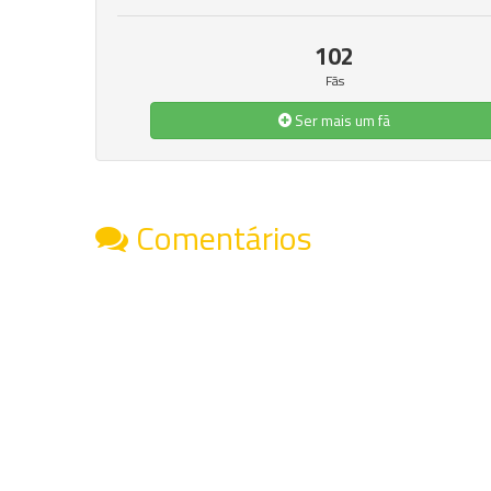
102
Fãs
Ser mais um fã
Comentários