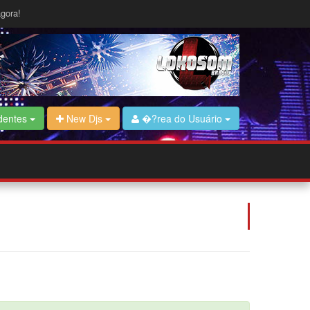
gora!
dentes
New Djs
�?rea do Usuário