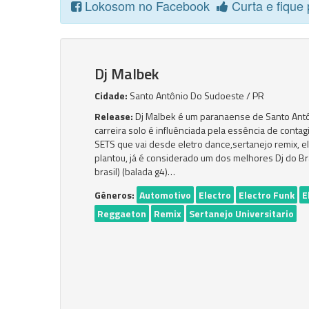
Lokosom no Facebook
Curta e fique 
Dj Malbek
Cidade:
Santo Antônio Do Sudoeste / PR
Release:
Dj Malbek é um paranaense de Santo Antô
carreira solo é influênciada pela essência de conta
SETS que vai desde eletro dance,sertanejo remix, el
plantou, já é considerado um dos melhores Dj do Bras
brasil) (balada g4)…
Gêneros:
Automotivo
Electro
Electro Funk
E
Reggaeton
Remix
Sertanejo Universitario