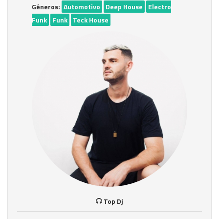
Gêneros:
Automotivo
Deep House
Electro
Funk
Funk
Teck House
Top Dj