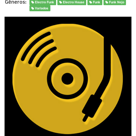
Gêneros:
Electro Funk
Electro House
Funk
Funk Nejo
Variados