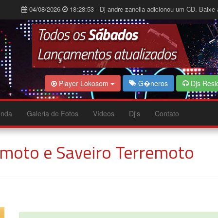
04/08/2026
18:28:53 - Dj andre-zanella adicionou um CD. Baixe 
Player Lokosom
G�neros
Djs Resi
nda
Galeria de Fotos
Vídeos
Dj's
Contato
emoto e Saveiro Terremoto