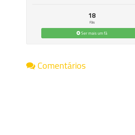
18
Fãs
Ser mais um fã
Comentários