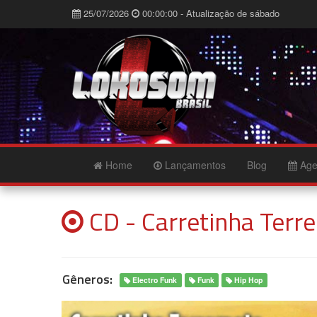
25/07/2026
00:00:00 - Atualização de sábado
Home
Lançamentos
Blog
Age
CD - Carretinha Terr
Gêneros:
Electro Funk
Funk
Hip Hop