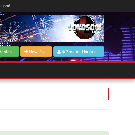
agora!
dentes
New Djs
�?rea do Usuário