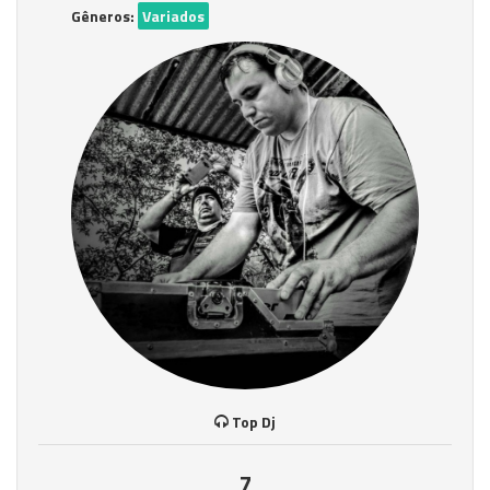
Gêneros:
Variados
Top Dj
7