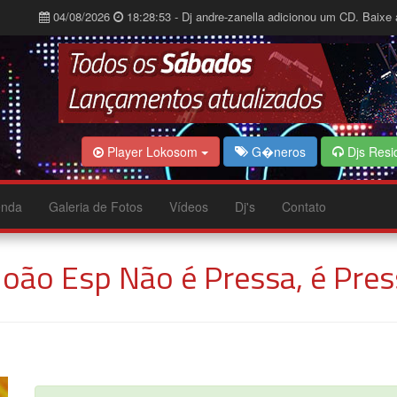
04/08/2026
18:28:53 - Dj andre-zanella adicionou um CD. Baixe 
Player Lokosom
G�neros
Djs Resi
nda
Galeria de Fotos
Vídeos
Dj's
Contato
João Esp Não é Pressa, é Pre