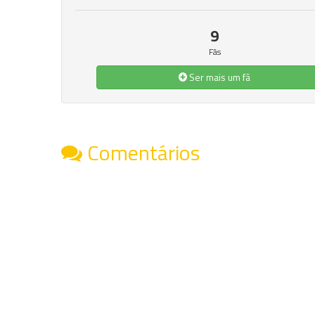
9
Fãs
Ser mais um fã
Comentários