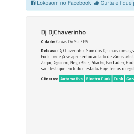
Lokosom no Facebook
Curta e fique 
Dj DjChaverinho
Cidade:
Caxias Do Sul / RS
Release:
Dj Chaverinho, é um dos Djs mais consagra
Funk, onde já se apresentou ao lado de vários artist
Zaqui, Diguinho, Nego Blue, Pikachu, Bin Laden, Rod
são destaque em todo o estado. Hoje Temos o orgul
Gêneros:
Automotivo
Electro Funk
Funk
Ger