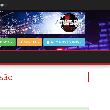
agora!
dentes
New Djs
�?rea do Usuário
ssão