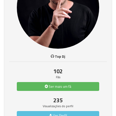
Top Dj
102
Fãs
Ser mais um fã
235
Visualizações do perfil
Ver Perfil