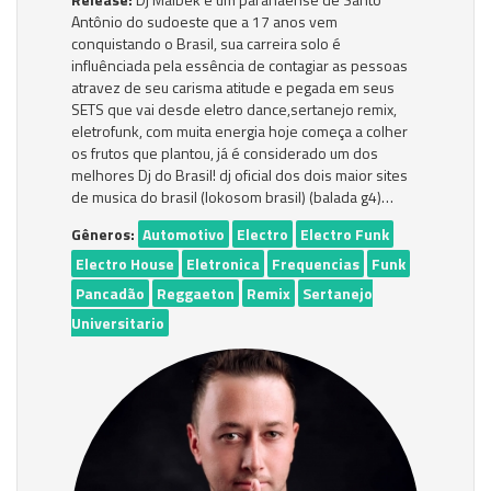
Antônio do sudoeste que a 17 anos vem
conquistando o Brasil, sua carreira solo é
influênciada pela essência de contagiar as pessoas
atravez de seu carisma atitude e pegada em seus
SETS que vai desde eletro dance,sertanejo remix,
eletrofunk, com muita energia hoje começa a colher
os frutos que plantou, já é considerado um dos
melhores Dj do Brasil! dj oficial dos dois maior sites
de musica do brasil (lokosom brasil) (balada g4)…
Gêneros:
Automotivo
Electro
Electro Funk
Electro House
Eletronica
Frequencias
Funk
Pancadão
Reggaeton
Remix
Sertanejo
Universitario