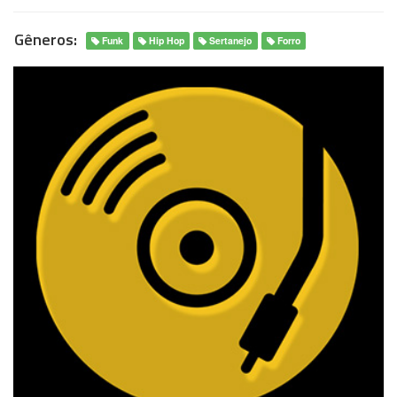
Gêneros:
Funk
Hip Hop
Sertanejo
Forro