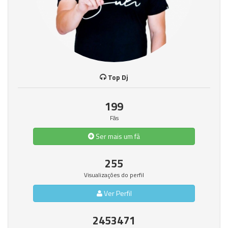
Top Dj
199
Fãs
Ser mais um fã
255
Visualizações do perfil
Ver Perfil
2453471