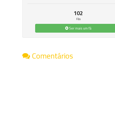
102
Fãs
Ser mais um fã
Comentários