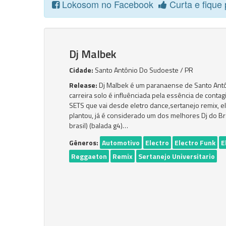
Lokosom no Facebook
Curta e fique 
Dj Malbek
Cidade:
Santo Antônio Do Sudoeste / PR
Release:
Dj Malbek é um paranaense de Santo Antô
carreira solo é influênciada pela essência de conta
SETS que vai desde eletro dance,sertanejo remix, el
plantou, já é considerado um dos melhores Dj do Bras
brasil) (balada g4)…
Gêneros:
Automotivo
Electro
Electro Funk
E
Reggaeton
Remix
Sertanejo Universitario