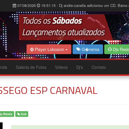
07/08/2026
19:51:15 - Dj andre-zanella adicionou um CD. Baixe 
Player Lokosom
G�neros
Djs Resi
nda
Galeria de Fotos
Vídeos
Dj's
Contato
OSSEGO ESP CARNAVAL
jo Remix
Axé