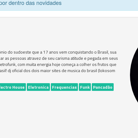
por dentro das novidades
nio do sudoeste que a 17 anos vem conquistando o Brasil, sua
giar as pessoas atravez de seu carisma atitude e pegada em seus
etrofunk, com muita energia hoje começa a colher os frutos que
il! dj oficial dos dois maior sites de musica do brasil (lokosom
lectro House
Eletronica
Frequencias
Funk
Pancadão