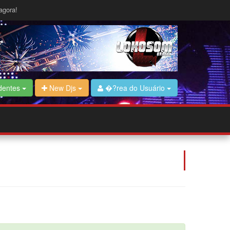
agora!
dentes
New Djs
�?rea do Usuário