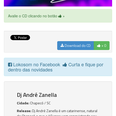
Avalie o CD clicando no botão
+
Download do CD
+ 0
Lokosom no Facebook
Curta e fique por
dentro das novidades
Dj André Zanella
Cidade:
Chapecó / SC
Release:
Dj André Zanella é um catarinense, natural
de Chapecó e que a 10 anos vem conquistando seu