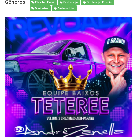
Gêneros:
Electro Funk
Sertanejo
Sertanejo Remix
Variados
Automotivo