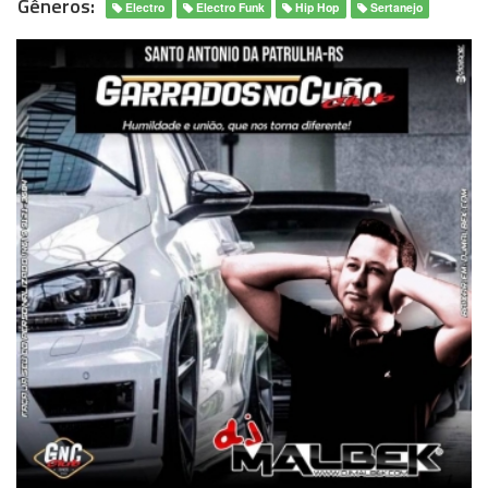
Gêneros:
Electro
Electro Funk
Hip Hop
Sertanejo