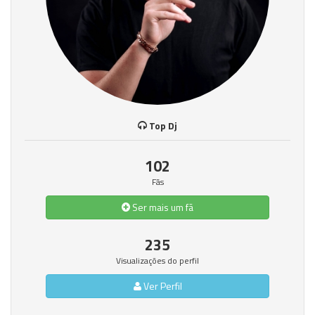
Top Dj
102
Fãs
Ser mais um fã
235
Visualizações do perfil
Ver Perfil