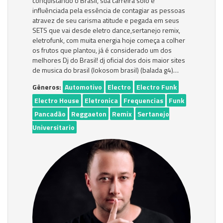
conquistando o Brasil, sua carreira solo é
influênciada pela essência de contagiar as pessoas
atravez de seu carisma atitude e pegada em seus
SETS que vai desde eletro dance,sertanejo remix,
eletrofunk, com muita energia hoje começa a colher
os frutos que plantou, já é considerado um dos
melhores Dj do Brasil! dj oficial dos dois maior sites
de musica do brasil (lokosom brasil) (balada g4)…
Gêneros:
Automotivo
Electro
Electro Funk
Electro House
Eletronica
Frequencias
Funk
Pancadão
Reggaeton
Remix
Sertanejo
Universitario