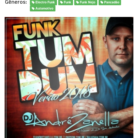
Gêneros:
Electro Funk
Funk
Funk Nejo
Pancadão
Automotivo