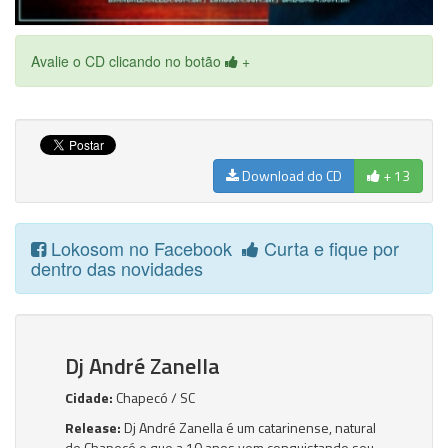
Avalie o CD clicando no botão
+
Download do CD
+ 13
Lokosom no Facebook
Curta e fique por
dentro das novidades
Dj André Zanella
Cidade:
Chapecó / SC
Release:
Dj André Zanella é um catarinense, natural
de Chapecó e que a 10 anos vem conquistando seu