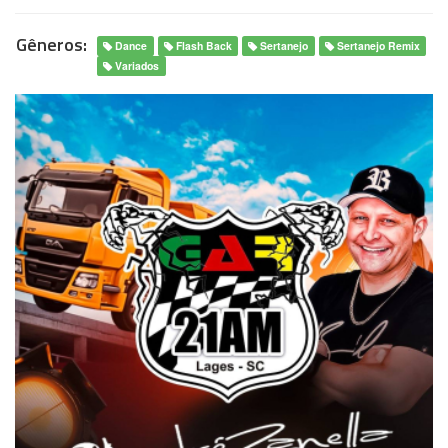
Gêneros:
Dance
Flash Back
Sertanejo
Sertanejo Remix
Variados