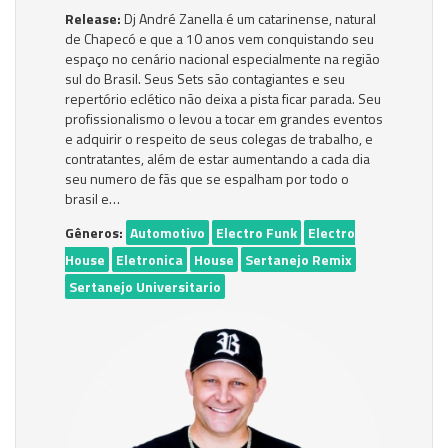
Release:
Dj André Zanella é um catarinense, natural
de Chapecó e que a 10 anos vem conquistando seu
espaço no cenário nacional especialmente na região
sul do Brasil. Seus Sets são contagiantes e seu
repertório eclético não deixa a pista ficar parada. Seu
profissionalismo o levou a tocar em grandes eventos
e adquirir o respeito de seus colegas de trabalho, e
contratantes, além de estar aumentando a cada dia
seu numero de fãs que se espalham por todo o
brasil e…
Gêneros:
Automotivo
Electro Funk
Electro
House
Eletronica
House
Sertanejo Remix
Sertanejo Universitario