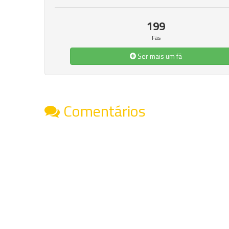
199
Fãs
Ser mais um fã
Comentários