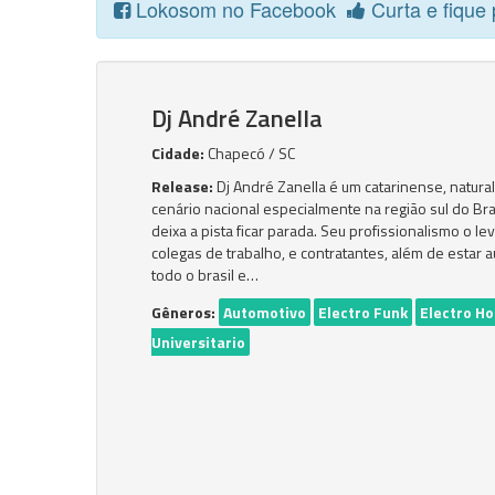
Lokosom no Facebook
Curta e fique 
Dj André Zanella
Cidade:
Chapecó / SC
Release:
Dj André Zanella é um catarinense, natur
cenário nacional especialmente na região sul do Bra
deixa a pista ficar parada. Seu profissionalismo o l
colegas de trabalho, e contratantes, além de esta
todo o brasil e…
Gêneros:
Automotivo
Electro Funk
Electro H
Universitario