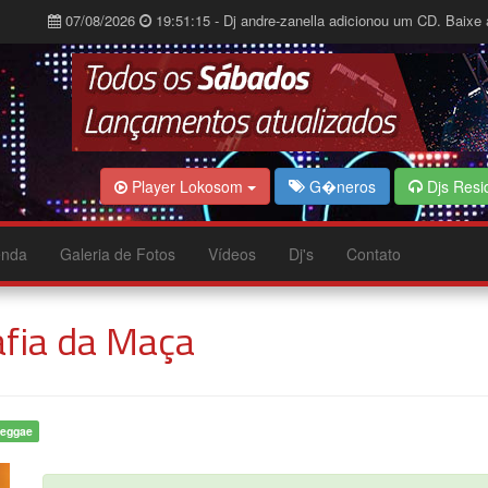
07/08/2026
19:51:15 - Dj andre-zanella adicionou um CD. Baixe 
Player Lokosom
G�neros
Djs Resi
nda
Galeria de Fotos
Vídeos
Dj's
Contato
fia da Maça
eggae