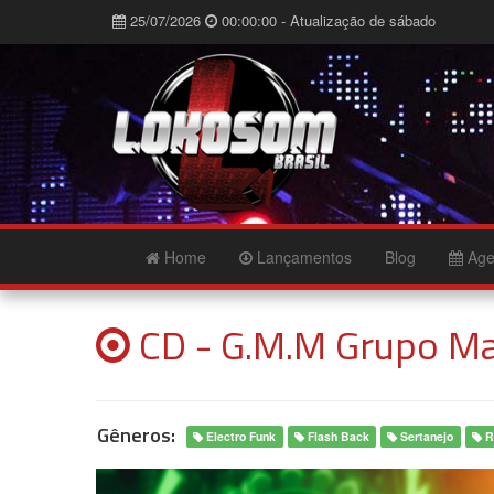
25/07/2026
00:00:00 - Atualização de sábado
Home
Lançamentos
Blog
Age
CD - G.M.M Grupo Ma
Gêneros:
Electro Funk
Flash Back
Sertanejo
R