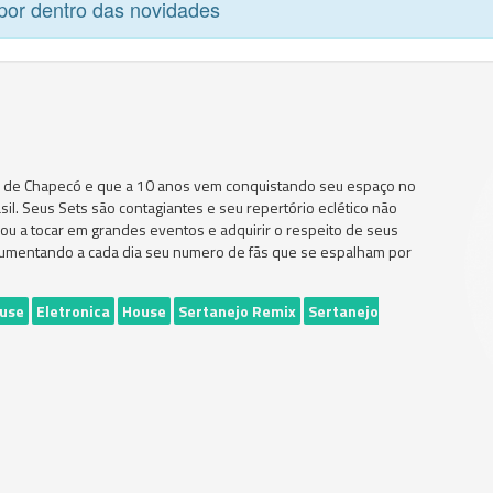
por dentro das novidades
al de Chapecó e que a 10 anos vem conquistando seu espaço no
sil. Seus Sets são contagiantes e seu repertório eclético não
evou a tocar em grandes eventos e adquirir o respeito de seus
r aumentando a cada dia seu numero de fãs que se espalham por
ouse
Eletronica
House
Sertanejo Remix
Sertanejo