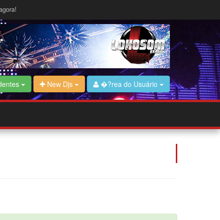
agora!
dentes
New Djs
�?rea do Usuário