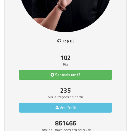
Top Dj
102
Fãs
Ser mais um fã
235
Visualizações do perfil
Ver Perfil
861466
Total de Downloads em seus Cds