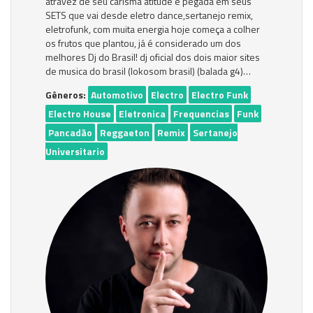
atravez de seu carisma atitude e pegada em seus
SETS que vai desde eletro dance,sertanejo remix,
eletrofunk, com muita energia hoje começa a colher
os frutos que plantou, já é considerado um dos
melhores Dj do Brasil! dj oficial dos dois maior sites
de musica do brasil (lokosom brasil) (balada g4)…
Gêneros:
Automotivo
Electro
Electro Funk
Electro House
Eletronica
Frequencias
Funk
Pancadão
Reggaeton
Remix
Sertanejo
Universitario