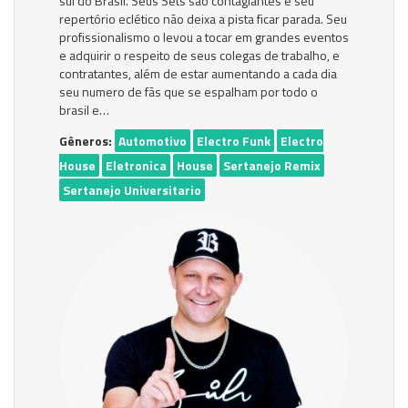
sul do Brasil. Seus Sets são contagiantes e seu
repertório eclético não deixa a pista ficar parada. Seu
profissionalismo o levou a tocar em grandes eventos
e adquirir o respeito de seus colegas de trabalho, e
contratantes, além de estar aumentando a cada dia
seu numero de fãs que se espalham por todo o
brasil e…
Gêneros:
Automotivo
Electro Funk
Electro
House
Eletronica
House
Sertanejo Remix
Sertanejo Universitario