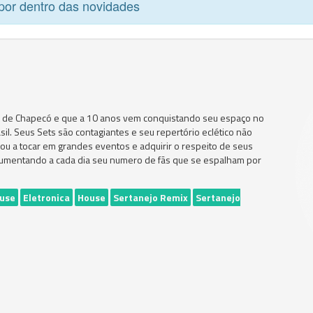
por dentro das novidades
al de Chapecó e que a 10 anos vem conquistando seu espaço no
sil. Seus Sets são contagiantes e seu repertório eclético não
evou a tocar em grandes eventos e adquirir o respeito de seus
r aumentando a cada dia seu numero de fãs que se espalham por
ouse
Eletronica
House
Sertanejo Remix
Sertanejo