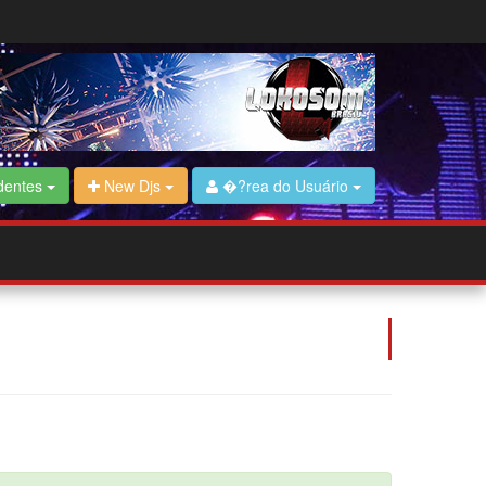
dentes
New Djs
�?rea do Usuário