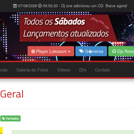
07/08/2026
09:52:20 - Dj one adicionou um CD. Baixe agora!
Player Lokosom
G�neros
Djs Resi
nda
Galeria de Fotos
Vídeos
Dj's
Contato
 Geral
Variados