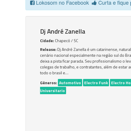
Lokosom no Facebook
Curta e fique 
Dj André Zanella
Cidade:
Chapecó / SC
Release:
Dj André Zanella é um catarinense, natur
cenário nacional especialmente na região sul do Bra
deixa a pista ficar parada. Seu profissionalismo o l
colegas de trabalho, e contratantes, além de esta
todo o brasil e…
Gêneros:
Automotivo
Electro Funk
Electro H
Universitario