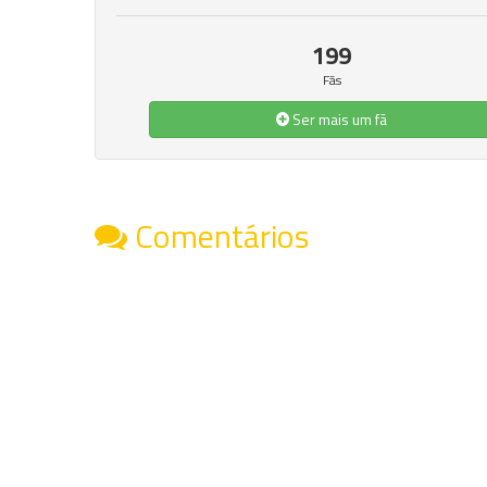
199
Fãs
Ser mais um fã
Comentários