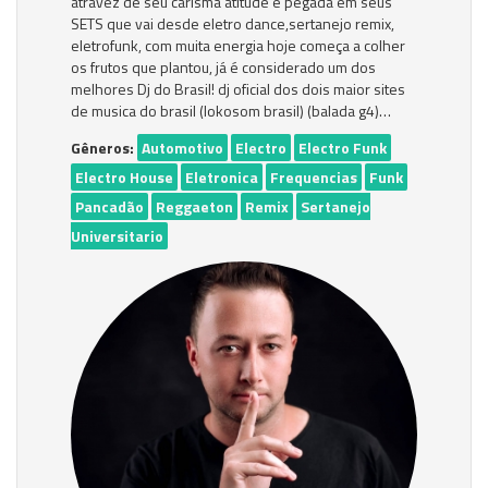
atravez de seu carisma atitude e pegada em seus
SETS que vai desde eletro dance,sertanejo remix,
eletrofunk, com muita energia hoje começa a colher
os frutos que plantou, já é considerado um dos
melhores Dj do Brasil! dj oficial dos dois maior sites
de musica do brasil (lokosom brasil) (balada g4)…
Gêneros:
Automotivo
Electro
Electro Funk
Electro House
Eletronica
Frequencias
Funk
Pancadão
Reggaeton
Remix
Sertanejo
Universitario