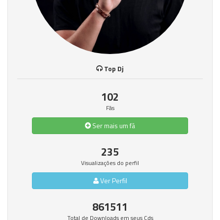
Top Dj
102
Fãs
Ser mais um fã
235
Visualizações do perfil
Ver Perfil
861511
Total de Downloads em seus Cds