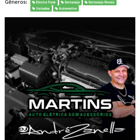
Gêneros:
Electro Funk
Sertanejo
Sertanejo Remix
Variados
Automotivo