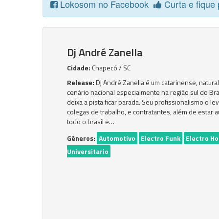
Lokosom no Facebook
Curta e fique 
Dj André Zanella
Cidade:
Chapecó / SC
Release:
Dj André Zanella é um catarinense, natur
cenário nacional especialmente na região sul do Bra
deixa a pista ficar parada. Seu profissionalismo o l
colegas de trabalho, e contratantes, além de esta
todo o brasil e…
Gêneros:
Automotivo
Electro Funk
Electro H
Universitario