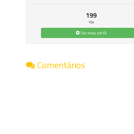
199
Fãs
Ser mais um fã
Comentários