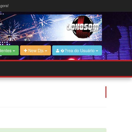
gora!
dentes
New Djs
�?rea do Usuário