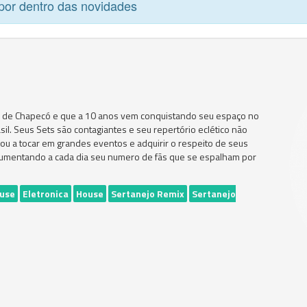
por dentro das novidades
al de Chapecó e que a 10 anos vem conquistando seu espaço no
sil. Seus Sets são contagiantes e seu repertório eclético não
evou a tocar em grandes eventos e adquirir o respeito de seus
r aumentando a cada dia seu numero de fãs que se espalham por
ouse
Eletronica
House
Sertanejo Remix
Sertanejo