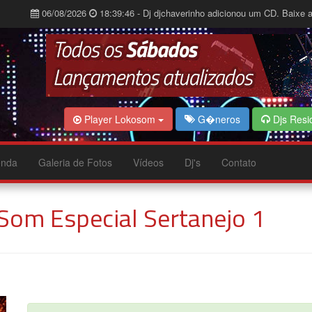
06/08/2026
18:39:46 - Dj djchaverinho adicionou um CD. Baixe a
Player Lokosom
G�neros
Djs Resi
nda
Galeria de Fotos
Vídeos
Dj's
Contato
Som Especial Sertanejo 1