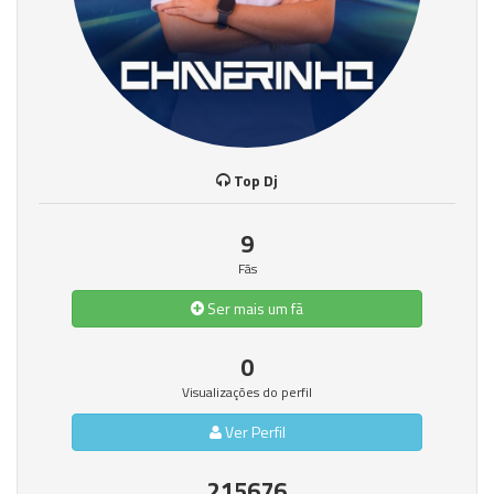
Top Dj
9
Fãs
Ser mais um fã
0
Visualizações do perfil
Ver Perfil
215676