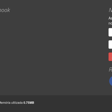
book
N
As
no
R
Memória utilizada
0.75MB