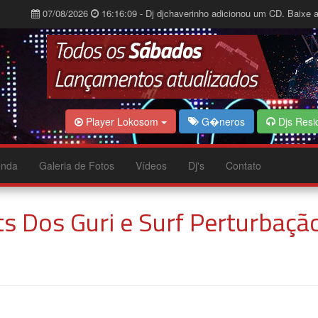
07/08/2026
16:16:09 - Dj djchaverinho adicionou um CD. Baixe a
Player Lokosom
G�neros
Djs Resi
nda
Galeria de Fotos
Vídeos
Dj's
Contato
s Dos Guri e Surf Perturbaçã