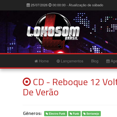
25/07/2026
00:00:00 - Atualização de sábado
Home
Lançamentos
Blog
Age
CD - Reboque 12 Volt
De Verão
Gêneros:
Electro Funk
Funk
Sertanejo