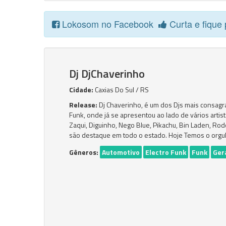
Lokosom no Facebook
Curta e fique 
Dj DjChaverinho
Cidade:
Caxias Do Sul / RS
Release:
Dj Chaverinho, é um dos Djs mais consagra
Funk, onde já se apresentou ao lado de vários artist
Zaqui, Diguinho, Nego Blue, Pikachu, Bin Laden, Rod
são destaque em todo o estado. Hoje Temos o orgul
Gêneros:
Automotivo
Electro Funk
Funk
Ger