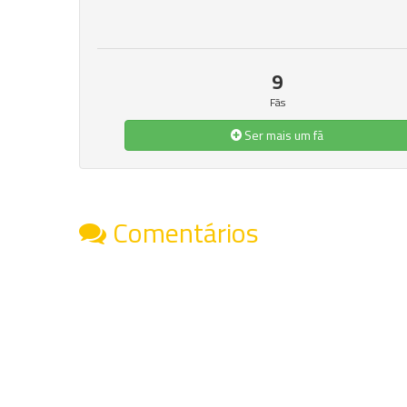
9
Fãs
Ser mais um fã
Comentários