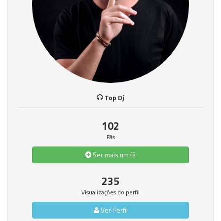
Top Dj
102
Fãs
Ser mais um fã
235
Visualizações do perfil
Ver Perfil