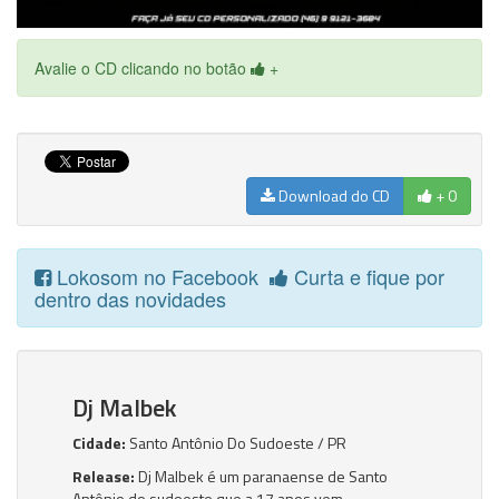
Avalie o CD clicando no botão
+
Download do CD
+ 0
Lokosom no Facebook
Curta e fique por
dentro das novidades
Dj Malbek
Cidade:
Santo Antônio Do Sudoeste / PR
Release:
Dj Malbek é um paranaense de Santo
Antônio do sudoeste que a 17 anos vem