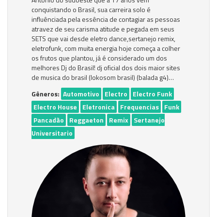
conquistando o Brasil, sua carreira solo é
influênciada pela essência de contagiar as pessoas
atravez de seu carisma atitude e pegada em seus
SETS que vai desde eletro dance,sertanejo remix,
eletrofunk, com muita energia hoje começa a colher
os frutos que plantou, já é considerado um dos
melhores Dj do Brasil! dj oficial dos dois maior sites
de musica do brasil (lokosom brasil) (balada g4)…
Gêneros:
Automotivo
Electro
Electro Funk
Electro House
Eletronica
Frequencias
Funk
Pancadão
Reggaeton
Remix
Sertanejo
Universitario