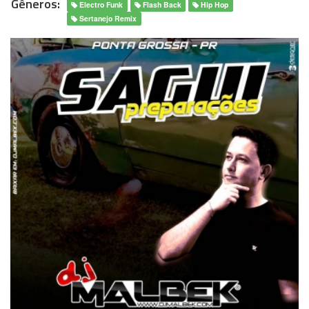
Gêneros:
Electro Funk
Flash Back
Hip Hop
Sertanejo Remix