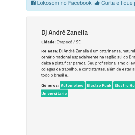
Lokosom no Facebook
Curta e fique 
Dj André Zanella
Cidade:
Chapecó / SC
Release:
Dj André Zanella é um catarinense, natur
cenário nacional especialmente na região sul do Bra
deixa a pista ficar parada. Seu profissionalismo o l
colegas de trabalho, e contratantes, além de esta
todo o brasil e…
Gêneros:
Automotivo
Electro Funk
Electro H
Universitario