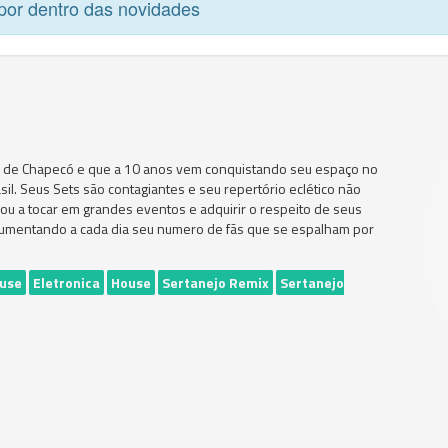
por dentro das novidades
al de Chapecó e que a 10 anos vem conquistando seu espaço no
sil. Seus Sets são contagiantes e seu repertório eclético não
evou a tocar em grandes eventos e adquirir o respeito de seus
r aumentando a cada dia seu numero de fãs que se espalham por
ouse
Eletronica
House
Sertanejo Remix
Sertanejo