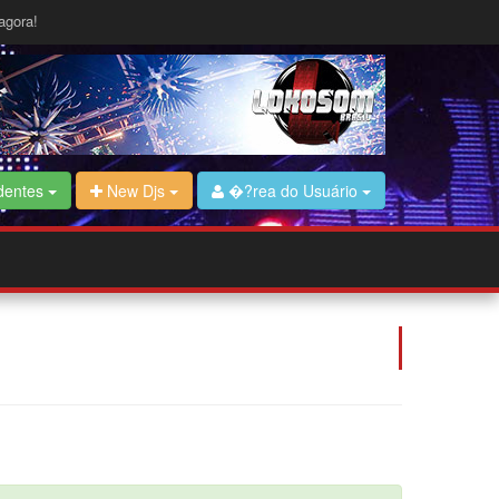
agora!
dentes
New Djs
�?rea do Usuário