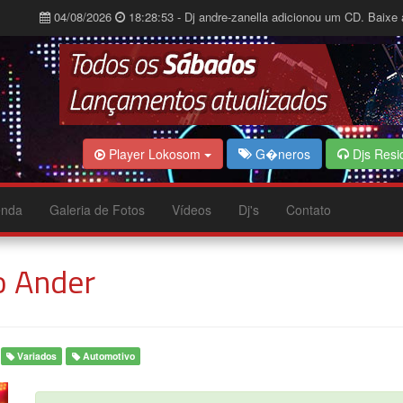
04/08/2026
18:28:53 - Dj andre-zanella adicionou um CD. Baixe 
Player Lokosom
G�neros
Djs Resi
nda
Galeria de Fotos
Vídeos
Dj's
Contato
o Ander
Variados
Automotivo