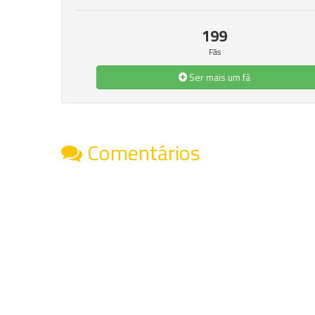
199
Fãs
Ser mais um fã
Comentários