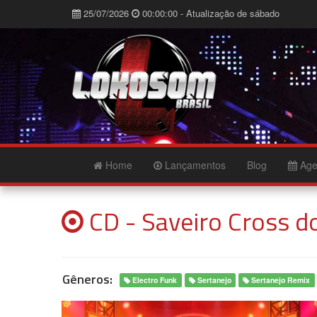
25/07/2026
00:00:00 - Atualização de sábado
Home
Lançamentos
Blog
Age
CD - Saveiro Cross d
Gêneros:
Electro Funk
Sertanejo
Sertanejo Remix