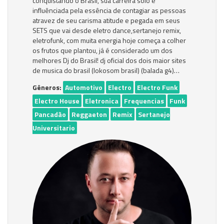
conquistando o Brasil, sua carreira solo é
influênciada pela essência de contagiar as pessoas
atravez de seu carisma atitude e pegada em seus
SETS que vai desde eletro dance,sertanejo remix,
eletrofunk, com muita energia hoje começa a colher
os frutos que plantou, já é considerado um dos
melhores Dj do Brasil! dj oficial dos dois maior sites
de musica do brasil (lokosom brasil) (balada g4)…
Gêneros:
Automotivo
Electro
Electro Funk
Electro House
Eletronica
Frequencias
Funk
Pancadão
Reggaeton
Remix
Sertanejo
Universitario