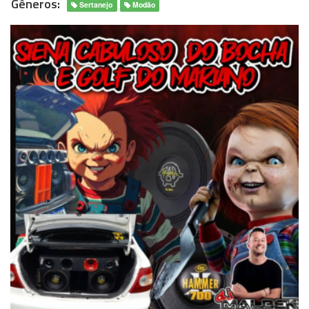
Gêneros:
Sertanejo
Modão