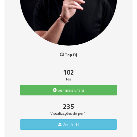
Top Dj
102
Fãs
Ser mais um fã
235
Visualizações do perfil
Ver Perfil