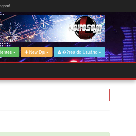
agora!
dentes
New Djs
�?rea do Usuário