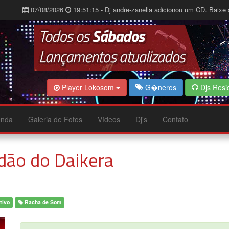
07/08/2026
19:51:15 - Dj andre-zanella adicionou um CD. Baixe 
Player Lokosom
G�neros
Djs Resi
nda
Galeria de Fotos
Vídeos
Dj's
Contato
dão do Daikera
tivo
Racha de Som