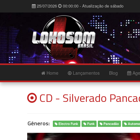
25/07/2026
00:00:00 - Atualização de sábado
Home
Lançamentos
Blog
Age
CD - Silverado Panca
Gêneros:
Electro Funk
Funk
Pancadão
Automo