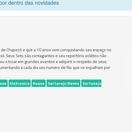
por dentro das novidades
al de Chapecó e que a 10 anos vem conquistando seu espaço no
sil. Seus Sets são contagiantes e seu repertório eclético não
evou a tocar em grandes eventos e adquirir o respeito de seus
r aumentando a cada dia seu numero de fãs que se espalham por
ouse
Eletronica
House
Sertanejo Remix
Sertanejo