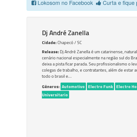
Lokosom no Facebook
Curta e fique 
Dj André Zanella
Cidade:
Chapecó / SC
Release:
Dj André Zanella é um catarinense, natur
cenário nacional especialmente na região sul do Bra
deixa a pista ficar parada. Seu profissionalismo o l
colegas de trabalho, e contratantes, além de esta
todo o brasil e…
Gêneros:
Automotivo
Electro Funk
Electro H
Universitario