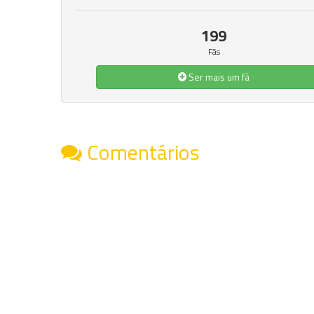
199
Fãs
Ser mais um fã
Comentários