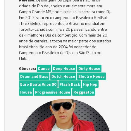
cidade do Rio de Janeiro e atualmente mora em
Campo Grande MS,onde iniciou sua carreira como DJ.
Em 2013 venceu o campeonato Brasileiro RedBull
Thre3Style,e representou o Brasil no mundial em
Toronto-Canadá com mais 20 paises,ficando entre
os 4 melhores DJs da competição. Com mais de 20
anos de carreira ja tocou na maior parte dos estados
brasileiros. No ano de 2004 foi vencedor do
Campeonato Brasileiro de DJs em São Paulo no
Club…
Gêneros:
Dance
Deep House
Dirty House
Drum and Bass
Dutch House
Electro House
Euro Beats Anos 90
Flash Back
Hip Hop
House
Progressive House
Reggaeton