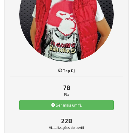
Top Dj
78
Fãs
Ser mais um fã
228
Visualizações do perfil