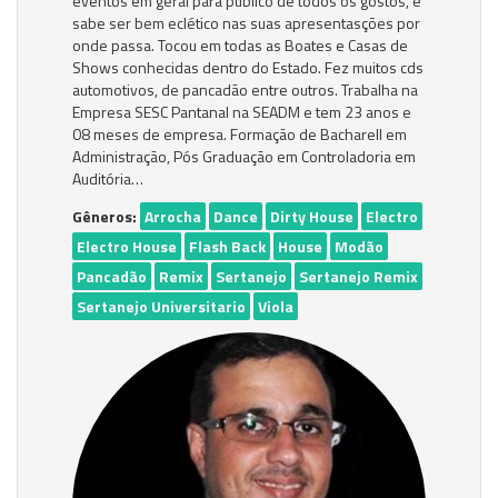
eventos em geral para público de todos os gostos, e
sabe ser bem eclético nas suas apresentasções por
onde passa. Tocou em todas as Boates e Casas de
Shows conhecidas dentro do Estado. Fez muitos cds
automotivos, de pancadão entre outros. Trabalha na
Empresa SESC Pantanal na SEADM e tem 23 anos e
08 meses de empresa. Formação de Bacharell em
Administração, Pós Graduação em Controladoria em
Auditória…
Gêneros:
Arrocha
Dance
Dirty House
Electro
Electro House
Flash Back
House
Modão
Pancadão
Remix
Sertanejo
Sertanejo Remix
Sertanejo Universitario
Viola