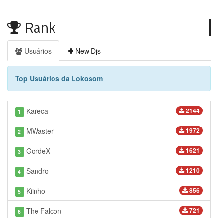
Rank
Usuários
New Djs
Top Usuários da Lokosom
Kareca
2144
1
MWaster
1972
2
GordeX
1621
3
Sandro
1210
4
Kiinho
856
5
The Falcon
721
6