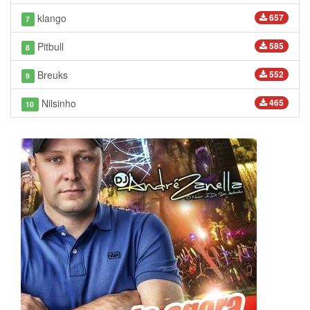
klango
657
7
Pitbull
585
8
Breuks
552
9
Nilsinho
465
10