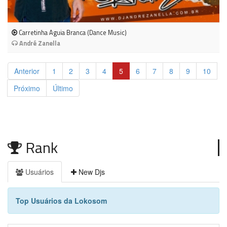
Carretinha Aguia Branca (Dance Music)
André Zanella
Anterior
1
2
3
4
5
6
7
8
9
10
Próximo
Último
Rank
Usuários
New Djs
Top Usuários da Lokosom