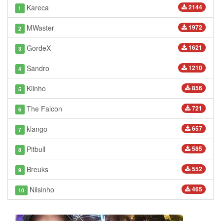
Kareca
2144
1
MWaster
1972
2
GordeX
1621
3
Sandro
1210
4
Kiinho
856
5
The Falcon
721
6
klango
657
7
Pitbull
585
8
Breuks
552
9
Nilsinho
465
10