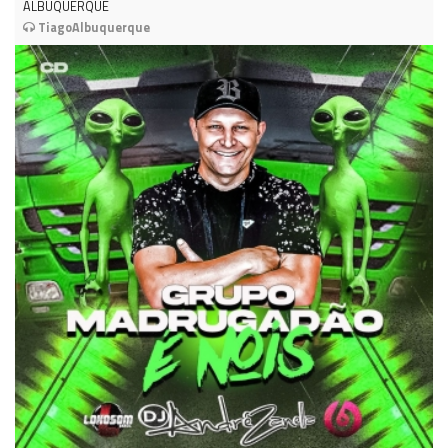
ALBUQUERQUE
TiagoAlbuquerque