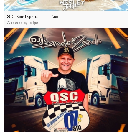
DG Som Especial Fim de Ano
DJWesleyFelipe