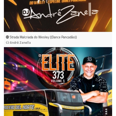
Strada Malcriada do Wesley ((Dance Pancadão))
André Zanella