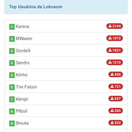
Top Usuários da Lokosom
Kareca
2144
1
MWaster
1972
2
GordeX
1621
3
Sandro
1210
4
Kiinho
856
5
The Falcon
721
6
klango
657
7
Pitbull
585
8
Breuks
552
9