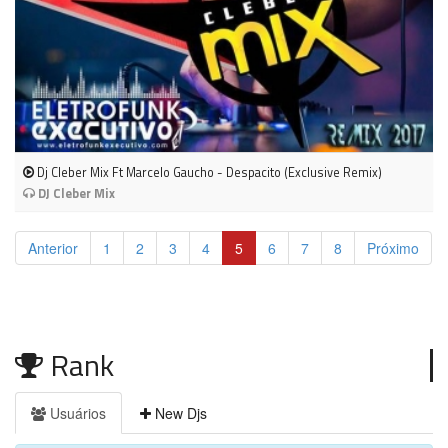
Dj Cleber Mix Ft Marcelo Gaucho - Despacito (Exclusive Remix)
DJ Cleber Mix
Anterior
1
2
3
4
5
6
7
8
Próximo
Rank
Usuários
New Djs