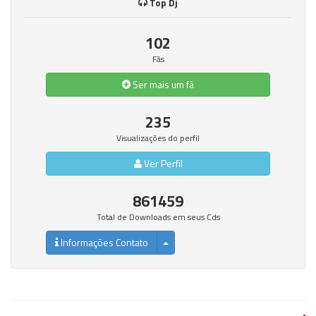
Top Dj
102
Fãs
Ser mais um fã
235
Visualizações do perfil
Ver Perfil
861459
Total de Downloads em seus Cds
Informações Contato