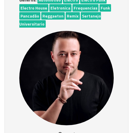
Electro House
Eletronica
Frequencias
Funk
Pancadão
Reggaeton
Remix
Sertanejo
Universitario