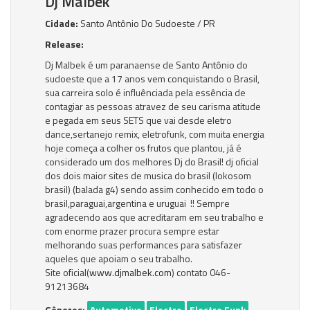
Dj Malbek
Cidade:
Santo Antônio Do Sudoeste / PR
Release:
Dj Malbek é um paranaense de Santo Antônio do
sudoeste que a 17 anos vem conquistando o Brasil,
sua carreira solo é influênciada pela essência de
contagiar as pessoas atravez de seu carisma atitude
e pegada em seus SETS que vai desde eletro
dance,sertanejo remix, eletrofunk, com muita energia
hoje começa a colher os frutos que plantou, já é
considerado um dos melhores Dj do Brasil! dj oficial
dos dois maior sites de musica do bras
il (lokosom
brasil) (balada g4) sendo assim conhecido em todo o
brasil,paraguai,argentina e uruguai !! Sempre
agradecendo aos que acreditaram em seu trabalho e
com enorme prazer procura sempre estar
melhorando suas performances para satisfazer
aqueles que apoiam o seu trabalho.
Site oficial(
www.djmalbek.com
) contato 046-
91213684
Gêneros:
Automotivo
Electro
Electro Funk