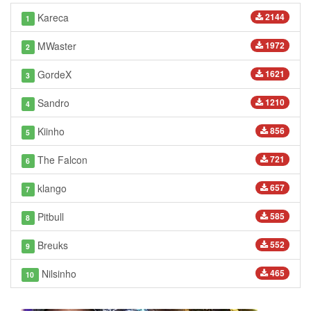
Kareca
2144
1
MWaster
1972
2
GordeX
1621
3
Sandro
1210
4
Kiinho
856
5
The Falcon
721
6
klango
657
7
Pitbull
585
8
Breuks
552
9
Nilsinho
465
10