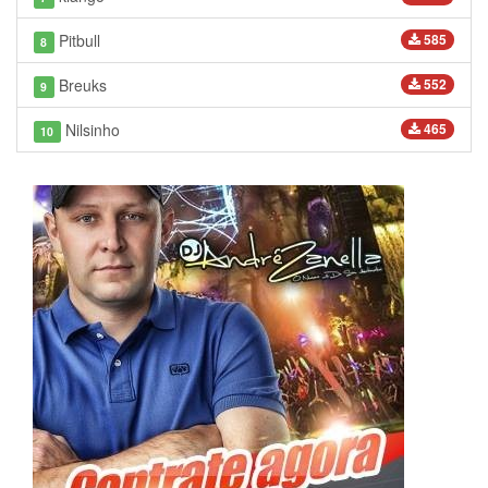
Pitbull
585
8
Breuks
552
9
Nilsinho
465
10