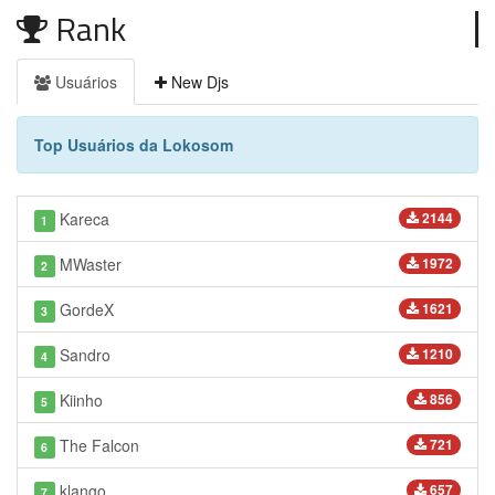
Rank
Usuários
New Djs
Top Usuários da Lokosom
Kareca
2144
1
MWaster
1972
2
GordeX
1621
3
Sandro
1210
4
Kiinho
856
5
The Falcon
721
6
klango
657
7