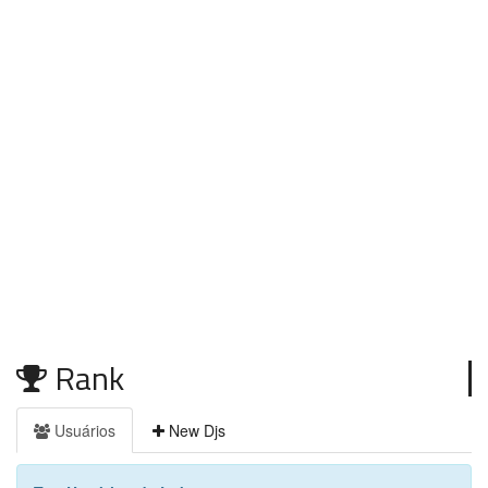
Rank
Usuários
New Djs