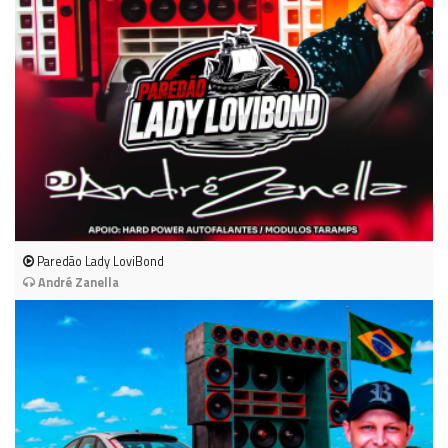
Paredão Lady LoviBond
André Zanella