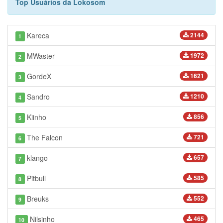
Top Usuários da Lokosom
Kareca
2144
1
MWaster
1972
2
GordeX
1621
3
Sandro
1210
4
Kiinho
856
5
The Falcon
721
6
klango
657
7
Pitbull
585
8
Breuks
552
9
Nilsinho
465
10