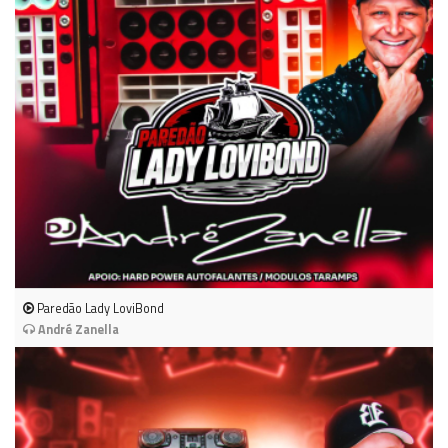
Paredão Lady LoviBond
André Zanella