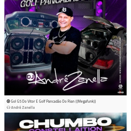
Gol G5 Do Vitor E Golf Pancadão Do Rian ((Megafunk))
André Zanella