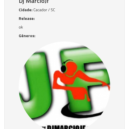
Dj MarcioJf
Cidade:
Cacador / SC
Release:
ok
Gêneros: