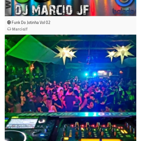
Funk Do Jotinha Vol 02
MarcioJf