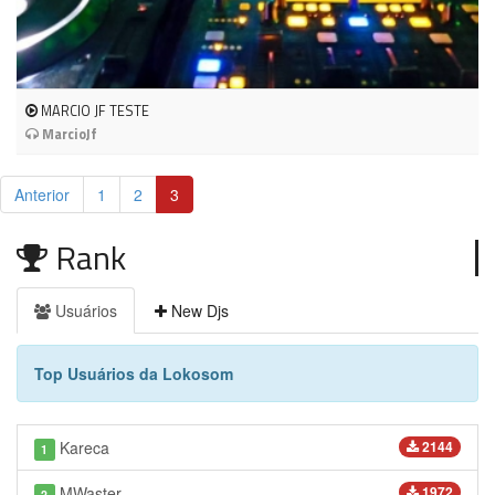
MARCIO JF TESTE
MarcioJf
Anterior
1
2
3
Rank
Usuários
New Djs
Top Usuários da Lokosom
Kareca
2144
1
MWaster
1972
2