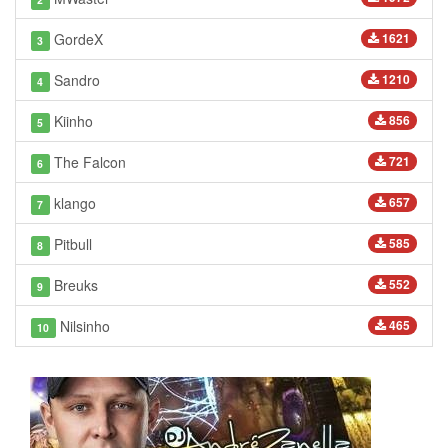
GordeX
1621
3
Sandro
1210
4
Kiinho
856
5
The Falcon
721
6
klango
657
7
Pitbull
585
8
Breuks
552
9
Nilsinho
465
10