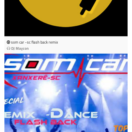
som car -sc flash back remix
DJ Maycon