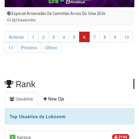
Especial Arrancadão De Caminhão Arroio Do Silva 2024
DjChaverinho
Anterior
1
2
3
4
5
6
7
8
9
10
11
Próximo
Último
Rank
Usuários
New Djs
Top Usuários da Lokosom
Kareca
2144
1