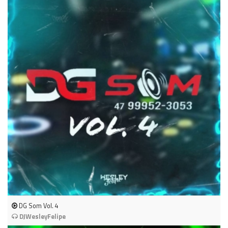
DG Som Vol. 4
DJWesleyFelipe