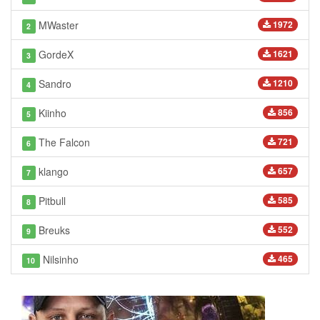
MWaster
1972
2
GordeX
1621
3
Sandro
1210
4
Kiinho
856
5
The Falcon
721
6
klango
657
7
Pitbull
585
8
Breuks
552
9
Nilsinho
465
10