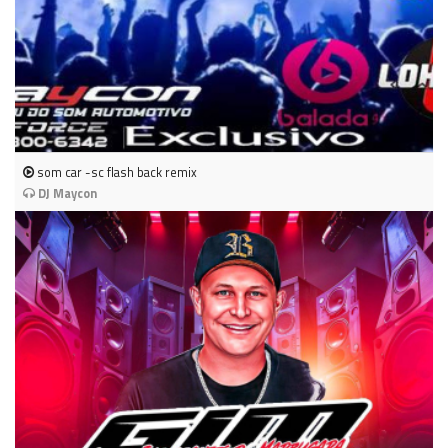
som car -sc flash back remix
DJ Maycon