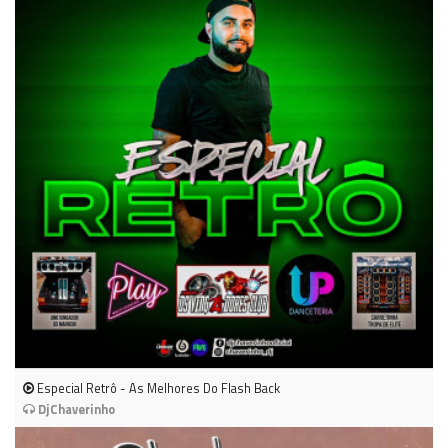
Especial Retrô - As Melhores Do Flash Back
DjChaverinho