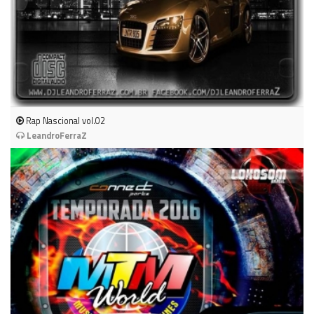
Rap Nascional vol.02
LeandroFerraZ