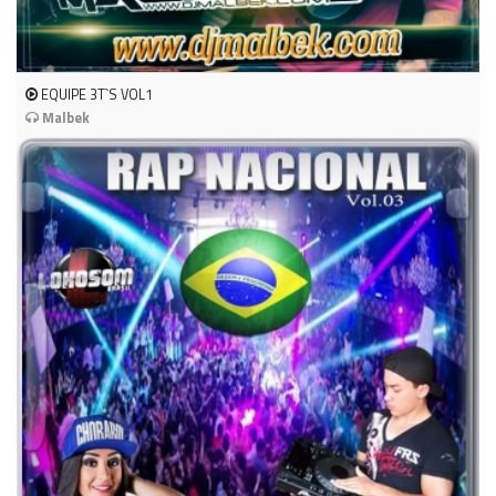
EQUIPE 3T`S VOL1
Malbek