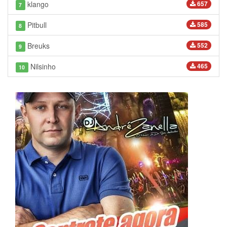
klango
657
7
Pitbull
585
8
Breuks
552
9
Nilsinho
465
10