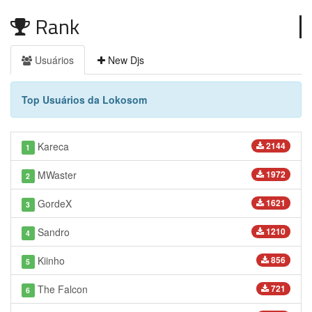
Rank
Usuários
New Djs
Top Usuários da Lokosom
Kareca
2144
1
MWaster
1972
2
GordeX
1621
3
Sandro
1210
4
Kiinho
856
5
The Falcon
721
6