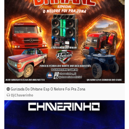
Gurizada Do Dhitane Esp O Nelore Foi Pra Zona
DjChaverinho