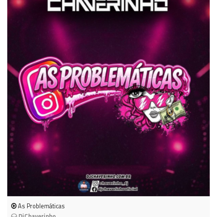
As Problemáticas
DjChaverinho