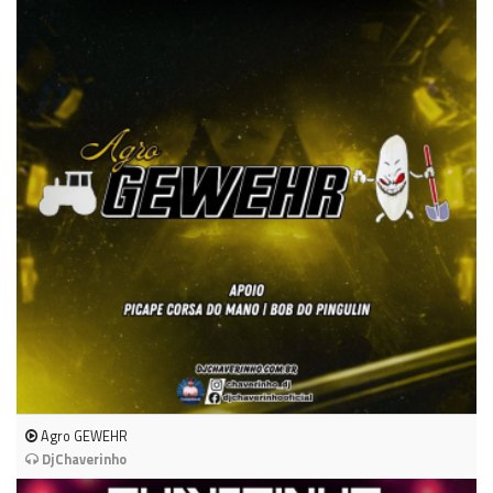
Agro GEWEHR
DjChaverinho