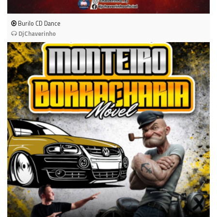
Burilo CD Dance
DjChaverinho