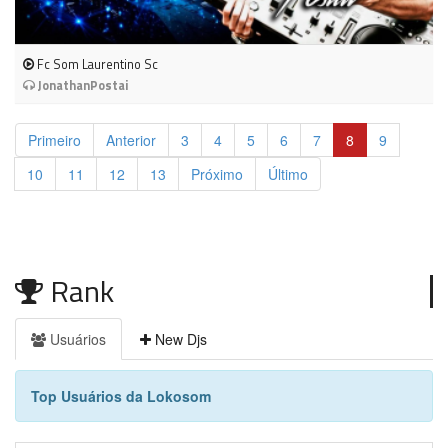
Fc Som Laurentino Sc
JonathanPostai
Primeiro
Anterior
3
4
5
6
7
8
9
10
11
12
13
Próximo
Último
Rank
Usuários
New Djs
Top Usuários da Lokosom