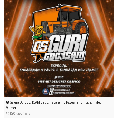
Galera Do GDC 15AM Esp Enrabaram o Pavesi e Tombaram Meu
Valmet
DjChaverinho