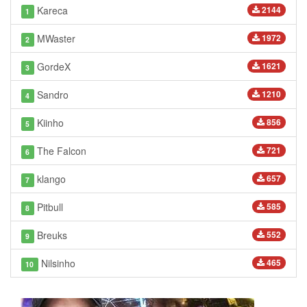
Kareca
2144
1
MWaster
1972
2
GordeX
1621
3
Sandro
1210
4
Kiinho
856
5
The Falcon
721
6
klango
657
7
Pitbull
585
8
Breuks
552
9
Nilsinho
465
10