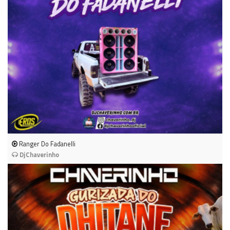
Ranger Do Fadanelli
DjChaverinho