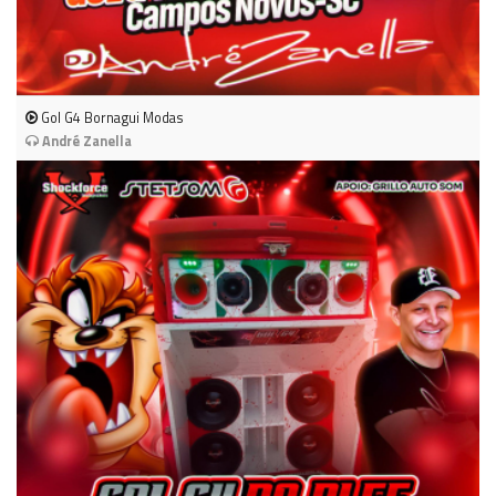
Gol G4 Bornagui Modas
André Zanella