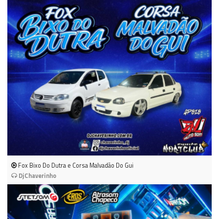
Fox Bixo Do Dutra e Corsa Malvadão Do Gui
DjChaverinho