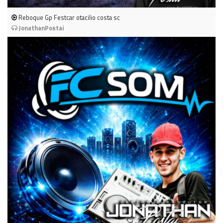
Reboque Gp Festcar otacilio costa sc
JonathanPostai