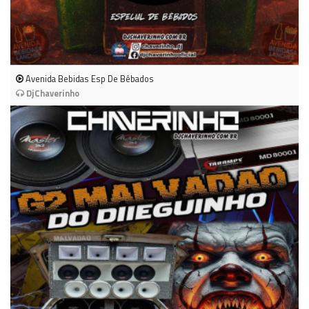
Avenida Bebidas Esp De Bêbados
DjChaverinho