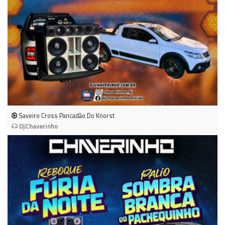
Saveiro Cross Pancadão Do Knorst
DjChaverinho