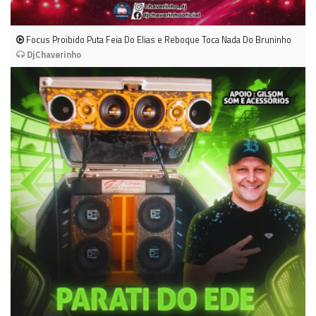
Focus Proibido Puta Feia Do Elias e Reboque Toca Nada Do Bruninho
DjChaverinho