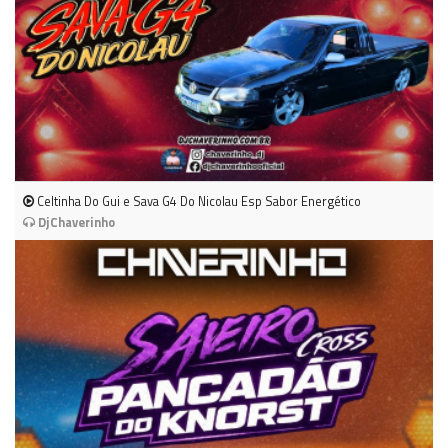
Celtinha Do Gui e Sava G4 Do Nicolau Esp Sabor Energético
DjChaverinho