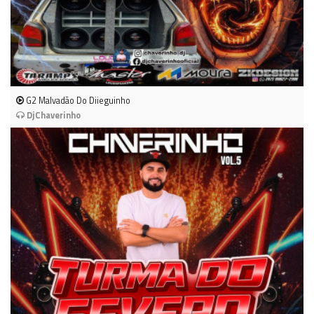
G2 Malvadão Do Diieguinho
DjChaverinho