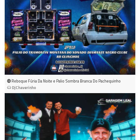
Reboque Fúria Da Noite e Palio Sombra Branca Do Pachequinho
DjChaverinho