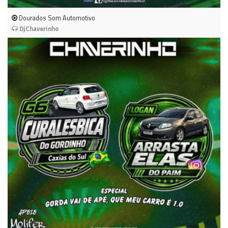
Dourados Som Automotivo
DjChaverinho