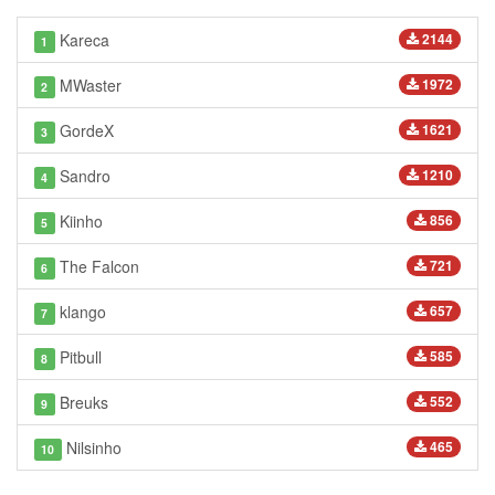
Kareca
2144
1
MWaster
1972
2
GordeX
1621
3
Sandro
1210
4
Kiinho
856
5
The Falcon
721
6
klango
657
7
Pitbull
585
8
Breuks
552
9
Nilsinho
465
10