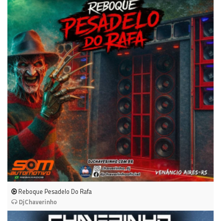
Reboque Pesadelo Do Rafa
DjChaverinho