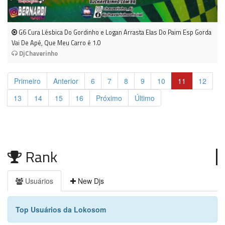
G6 Cura Lésbica Do Gordinho e Logan Arrasta Elas Do Paim Esp Gorda
Vai De Apé, Que Meu Carro é 1.0
DjChaverinho
Primeiro
Anterior
6
7
8
9
10
11
12
13
14
15
16
Próximo
Último
Rank
Usuários
New Djs
Top Usuários da Lokosom