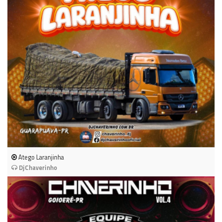
Atego Laranjinha
DjChaverinho